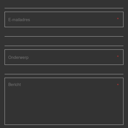
*
*
*
*
*
*