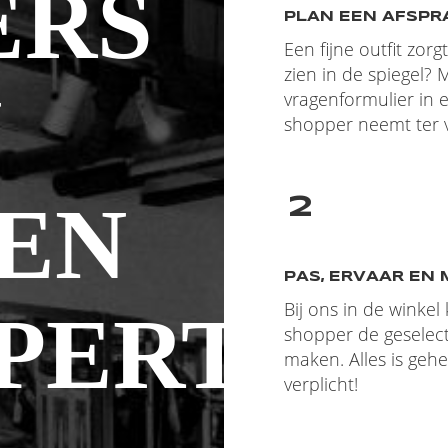
ERS
PLAN EEN AFSPR
Een fijne outfit zorg
zien in de spiegel?
N
vragenformulier in
shopper neemt ter v
EN
2
PAS, ERVAAR EN 
Bij ons in de winke
PERTS!
shopper de geselec
maken. Alles is gehe
verplicht!