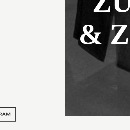
Z
& 
RAM