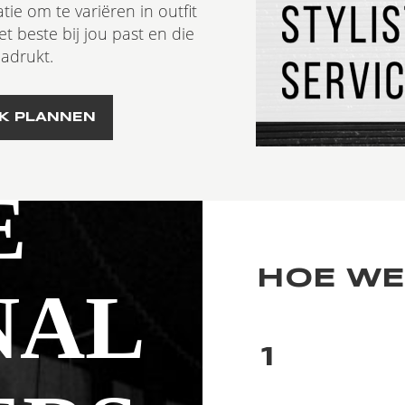
tie om te variëren in outfit
et beste bij jou past en die
adrukt.
K PLANNEN
E
HOE WE
NAL
1