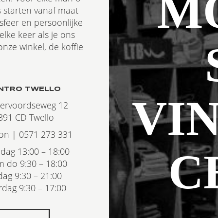
M
s starten vanaf maat
sfeer en persoonlijke
lke keer als je ons
nze winkel, de koffie
NTRO TWELLO
VIN
tervoordseweg 12
391 CD Twello
oon | 0571 273 331
C
ag 13:00 – 18:00
m do 9:30 – 18:00
jdag 9:30 – 21:00
rdag 9:30 – 17:00