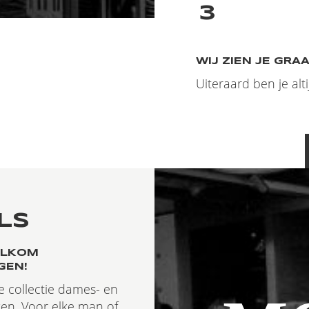
3
WIJ ZIEN JE GRA
Uiteraard ben je alt
LS
ELKOM
GEN!
 collectie dames- en
en. Voor elke man of