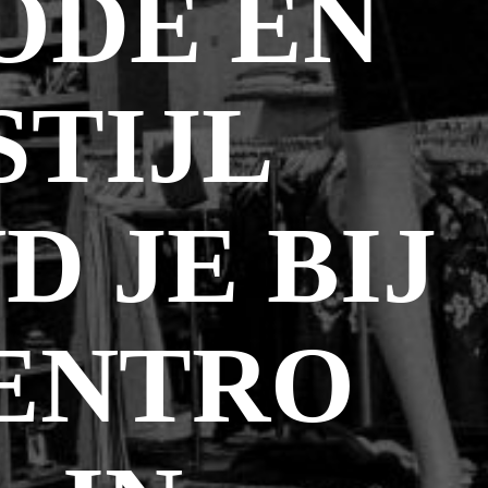
ODE EN
STIJL
D JE BIJ
ENTRO